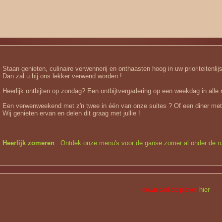
Staan genieten, culinaire verwennerij en onthaasten hoog in uw prioriteitenlijs
Dan zal u bij ons lekker verwend worden !
Heerlijk ontbijten op zondag? Een ontbijtvergadering op een weekdag in alle r
Een verwenweekend met z'n twee in één van onze suites ? Of een diner met
Wij genieten ervan en delen dit graag met jullie !
Heerlijk zomeren
: Ontdek onze menu's voor de ganse zomer al onder de r
download de player
hier