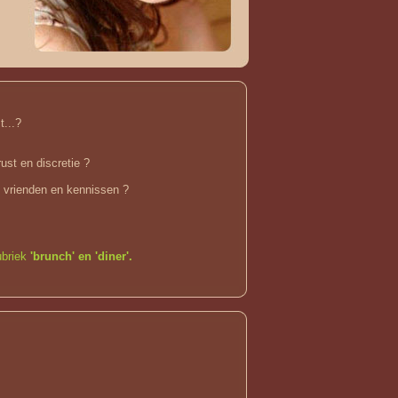
t...?
ust en discretie ?
 vrienden en kennissen ?
ubriek
'brunch' en 'diner'
.