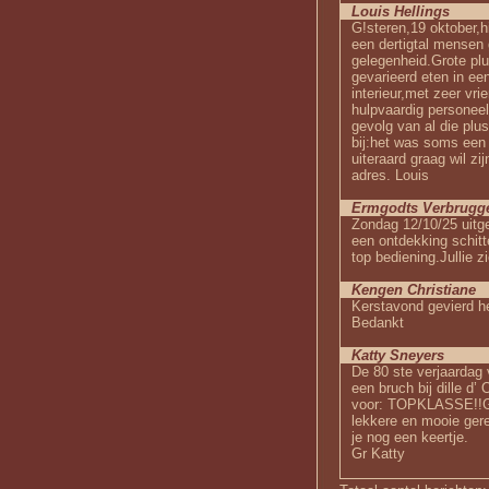
Louis Hellings
G!steren,19 oktober,h
een dertigtal mensen 
gelegenheid.Grote plu
gevarieerd eten in ee
interieur,met zeer vri
hulpvaardig personeel
gevolg van al die plu
bij:het was soms een 
uiteraard graag wil zi
adres. Louis
Ermgodts Verbrugg
Zondag 12/10/25 uitg
een ontdekking schitt
top bediening.Jullie z
Kengen Christiane
Kerstavond gevierd he
Bedankt
Katty Sneyers
De 80 ste verjaardag
een bruch bij dille d’
voor: TOPKLASSE!!Gez
lekkere en mooie gere
je nog een keertje.
Gr Katty