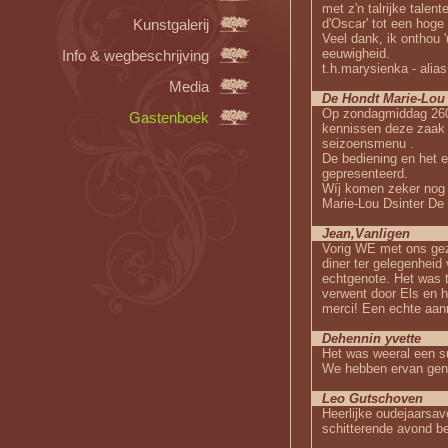
met z'n talrijke talent
Kunstgalerij
d'Oscar' tot een hoge
Veel dank, ik onthou 'u
eeuwigheid.
Info & wegbeschrijving
t.h.marysienka - alias
Media
De Hondt Marie-Lou
Op zondagmiddag 260
Gastenboek
kennissen deze zaak 
seizoensmenu .
De bediening en het 
gepresenteerd.
Wíj komen zeker nog 
Marie-Lou Dsinter De
Jean,Vanligen
Vorig WE met ons gez
diner ter gelegenheid
echtgenote. Het was t
verwent door Els en 
merci! Een echte aan
Dehennin yvette
Het was weeral een su
We hebben ervan gen
Leo Gutschoven
Heerlijke oudejaarsa
schitterende avond be