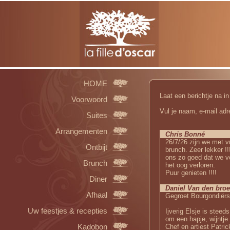
HOME
Laat een berichtje na i
Voorwoord
Vul je naam, e-mail adre
Suites
Arrangementen
Chris Bonné
26/7/26 zijn we met v
Ontbijt
brunch. Zeer lekker !
ons zo goed dat we vo
Brunch
het oog verloren.
Puur genieten !!!!
Diner
Daniel Van den bro
Afhaal
Gegroet Bourgondiërs 
Uw feestjes & recepties
Ijverig Elsje is steeds
om een hapje, wijntje 
Kadobon
Chef en artiest Patric