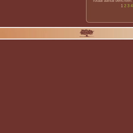
Totaal aantal berichten:
1
2
3
4